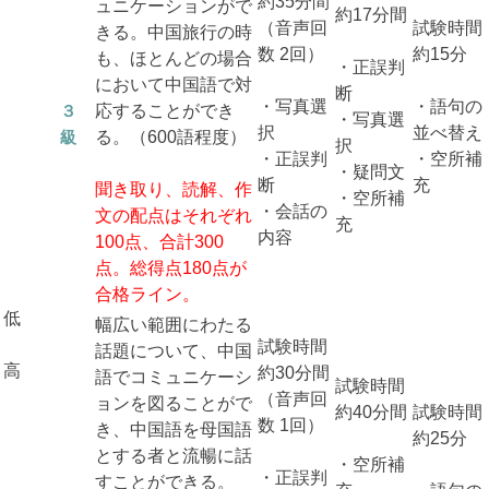
約35分間
ュニケーションがで
約17分間
（音声回
試験時間
きる。中国旅行の時
数 2回）
約15分
も、ほとんどの場合
・正誤判
において中国語で対
断
・写真選
・語句の
３
応することができ
・写真選
択
並べ替え
級
る。（600語程度）
択
・正誤判
・空所補
・疑問文
断
充
聞き取り、読解、作
・空所補
・会話の
文の配点はそれぞれ
充
内容
100点、合計300
点。総得点180点が
合格ライン。
低
幅広い範囲にわたる
試験時間
話題について、中国
高
約30分間
語でコミュニケーシ
試験時間
（音声回
ョンを図ることがで
約40分間
試験時間
数 1回）
き、中国語を母国語
約25分
とする者と流暢に話
・空所補
・正誤判
すことができる。