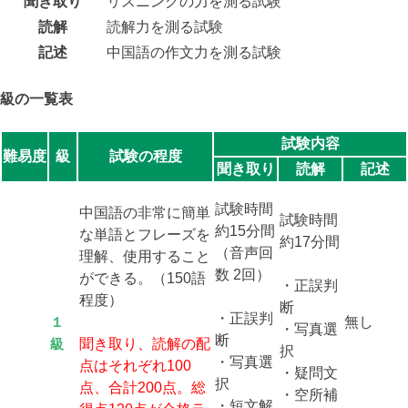
聞き取り
リスニングの力を測る試験
読解
読解力を測る試験
記述
中国語の作文力を測る試験
級の一覧表
試験内容
難易度
級
試験の程度
聞き取り
読解
記述
試験時間
中国語の非常に簡単
試験時間
約15分間
な単語とフレーズを
約17分間
（音声回
理解、使用すること
数 2回）
ができる。（150語
・正誤判
程度）
断
・正誤判
１
無し
・写真選
断
級
聞き取り、読解の配
択
・写真選
点はそれぞれ100
・疑問文
択
点、合計200点。総
・空所補
・短文解