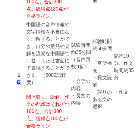
解
100点、合計300
点。総得点180点が
合格ライン。
中国語の音声情報や
文字情報を不自由な
く理解することがで
試験時間
試験時間
き、自分の意見や見
約50分間
約35分間
解を流暢な中国語で
黙読10
（音声回
口答、または書面に
・空所補
分、作文
数 1回）
て表現することがで
充
時間約35
６
きる。（5000語程
・長文読
分
・会話の
級
度）
解
内容
・誤りの
・作文
・長文の
聞き取り、読解、作
ある文の
内容
文の配点はそれぞれ
選択
100点、合計300
点。総得点180点が
合格ライン。