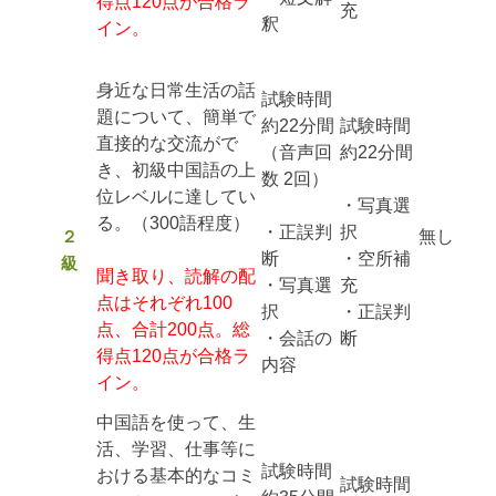
得点120点が合格ラ
充
釈
イン。
身近な日常生活の話
試験時間
題について、簡単で
約22分間
試験時間
直接的な交流がで
（音声回
約22分間
き、初級中国語の上
数 2回）
位レベルに達してい
・写真選
る。（300語程度）
・正誤判
択
２
無し
断
・空所補
級
聞き取り、読解の配
・写真選
充
点はそれぞれ100
択
・正誤判
点、合計200点。総
・会話の
断
得点120点が合格ラ
内容
イン。
中国語を使って、生
活、学習、仕事等に
試験時間
おける基本的なコミ
試験時間