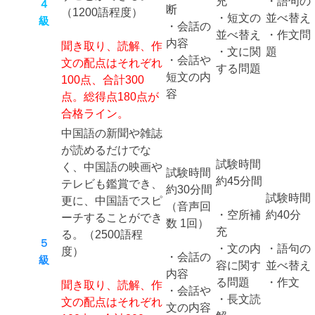
充
・語句の
４
断
（1200語程度）
・短文の
並べ替え
級
・会話の
並べ替え
・作文問
内容
聞き取り、読解、作
・文に関
題
・会話や
文の配点はそれぞれ
する問題
短文の内
100点、合計300
容
点。総得点180点が
合格ライン。
中国語の新聞や雑誌
が読めるだけでな
試験時間
く、中国語の映画や
試験時間
約45分間
テレビも鑑賞でき、
約30分間
試験時間
更に、中国語でスピ
（音声回
・空所補
約40分
ーチすることができ
数 1回）
充
る。（2500語程
５
・文の内
・語句の
度）
・会話の
級
容に関す
並べ替え
内容
る問題
・作文
聞き取り、読解、作
・会話や
・長文読
文の配点はそれぞれ
文の内容